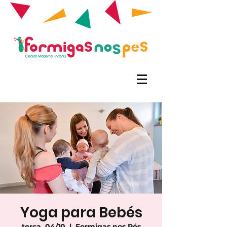
Yoga para Bebés
terça, 04/10
  |  
Formigas nos Pés