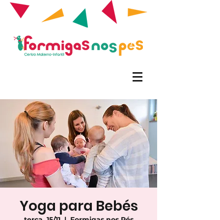
Yoga para Bebés
terça, 15/11
  |  
Formigas nos Pés