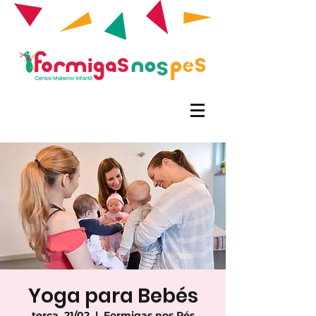
Yoga para Bebés
terça, 21/02
  |  
Formigas nos Pés