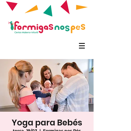
Yoga para Bebés
terça, 19/03
  |  
Formigas nos Pés