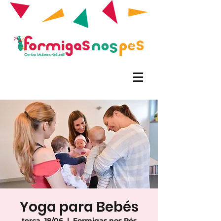
Yoga para Bebés
terça, 18/06
  |  
Formigas nos Pés