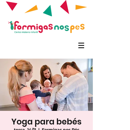
Yoga para bebés
terça, 14/11
  |  
Formigas nos Pés