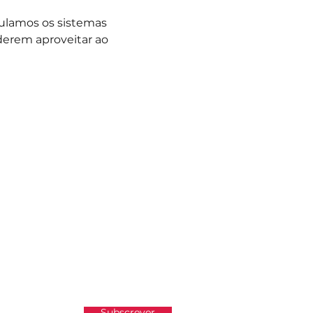
ulamos os sistemas 
erem aproveitar ao 
atualizado e não perder as
Subscrever