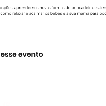
canções, aprendemos novas formas de brincadeira, estim
 como relaxar e acalmar os bebés e a sua mamã para pod
 
 esse evento
Subscreva
 B2
Subscreva para se manter 
nossas novidades.
928 069 391