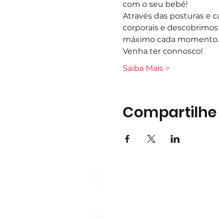
com o seu bebé!  
Através das posturas e 
corporais e descobrimos
máximo cada momento.
Venha ter connosco! 
Saiba Mais >
Compartilhe
Largo do Mercado Lote 21 Loja
2975-337 Quinta do Conde
geral@formigasnospes.pt