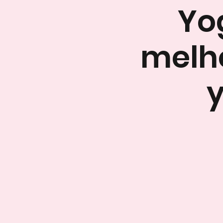
Yo
melho