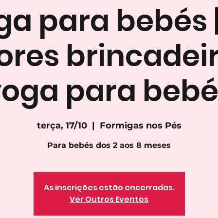
ga para bebés |
res brincadei
yoga para bebé
terça, 17/10
  |  
Formigas nos Pés
Para bebés dos 2 aos 8 meses
As inscrições estão encerradas.
Ver Outros Eventos