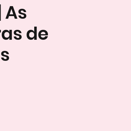
 As
ras de
s