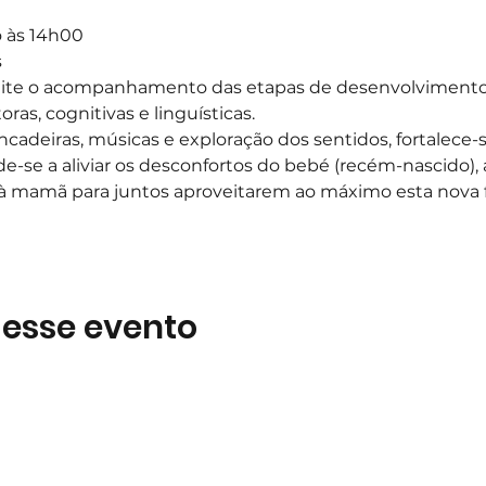
o às 14h00
s
ite o acompanhamento das etapas de desenvolvimento 
as, cognitivas e linguísticas.
ncadeiras, músicas e exploração dos sentidos, fortalece-s
e-se a aliviar os desconfortos do bebé (recém-nascido), a
 à mamã para juntos aproveitarem ao máximo esta nova f
 esse evento
Subscreva
 B2