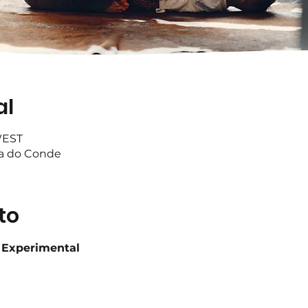
al
 WEST
ta do Conde
to
 Experimental