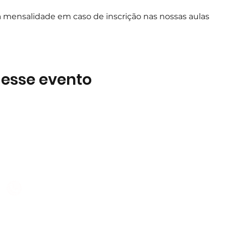
 mensalidade em caso de inscrição nas nossas aulas
 esse evento
Subscreva
 B2
Subscreva para se manter 
nossas novidades.
928 069 391
Concordo com a Política d