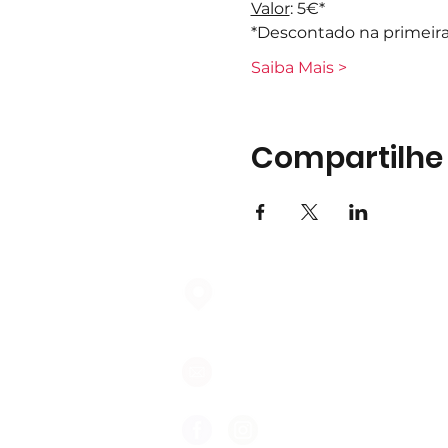
Valor
: 5€*
*Descontado na primeira
Saiba Mais >
Compartilhe
Largo do Mercado Lote 21 Loja
2975-337 Quinta do Conde
geral@formigasnospes.pt