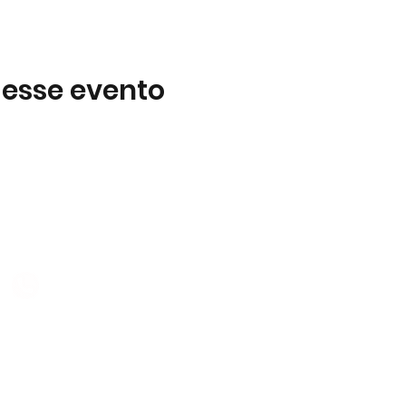
 esse evento
Subscreva
 B2
Subscreva para se manter 
nossas novidades.
928 069 391
Concordo com a Política d