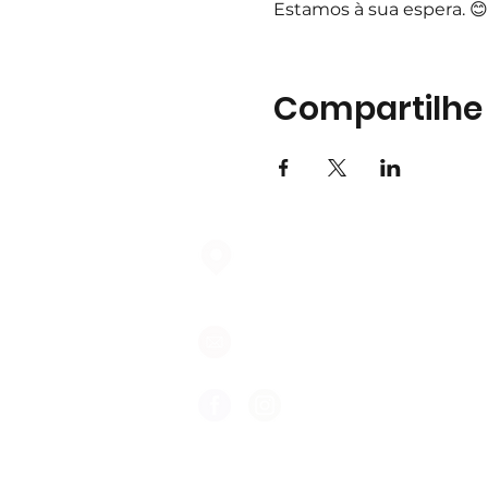
Estamos à sua espera. 😊
Compartilhe
Largo do Mercado Lote 21 Loja
2975-337 Quinta do Conde
geral@formigasnospes.pt