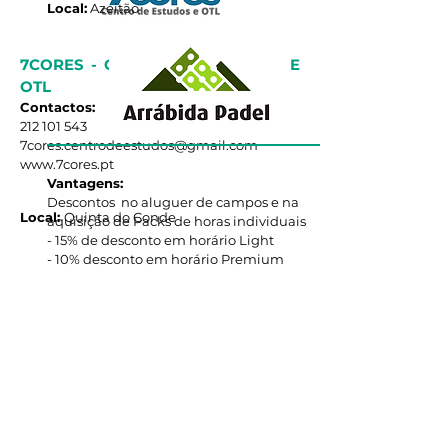
Local:
Azeitão
7CORES - CENTRO DE ESTUDOS E
OTL
Contactos:
212 101 543
7cores.centrodeestudos@gmail.com
www.7cores.pt
Vantagens:
Descontos no aluguer de campos e na
Local:
Quinta do Conde
aquisição de Packs de horas individuais
- 15% de desconto em horário Light
- 10% desconto em horário Premium