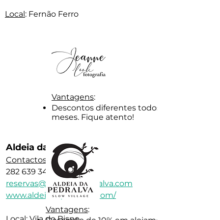
Local
: Fernão Ferro
Vantagens
:
Descontos diferentes todos os
meses. Fique atento!
Aldeia da Pedralva
Contactos
:
282 639 342
reservas@aldeiadapedralva.com
www.aldeiadapedralva.com/
Vantagens
:
Local
: Vila do Bispo