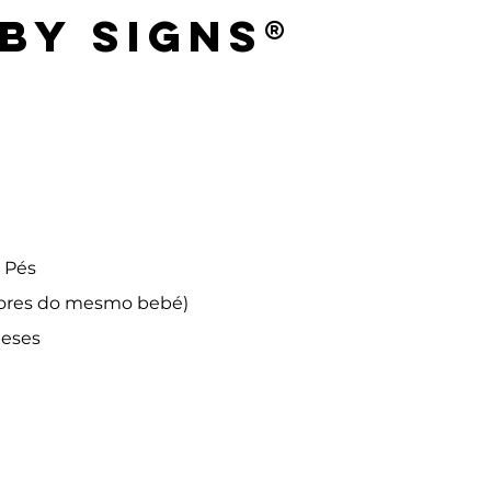
by Signs®
 Pés
adores do mesmo bebé)
meses