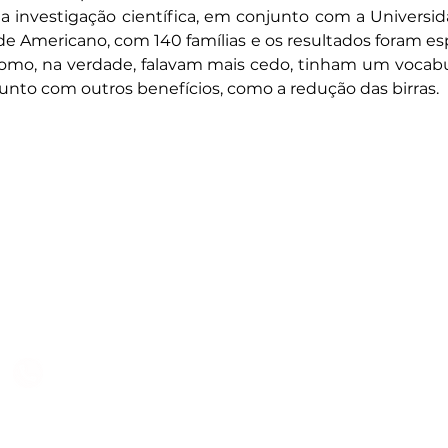
 investigação científica, em conjunto com a Universid
de Americano, com 140 famílias e os resultados foram e
 como, na verdade, falavam mais cedo, tinham um vocabu
unto com outros benefícios, como a redução das birras.
Subscreva
 B2
Subscreva para se manter 
nossas novidades.
928 069 391
Concordo com a Política d