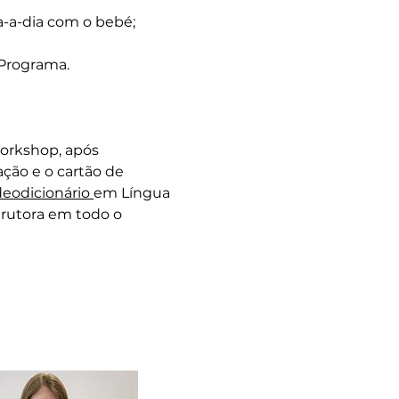
a-a-dia com o bebé;
 Programa.
Workshop, após
ação e o cartão de
deodicionário
em Língua
trutora em todo o