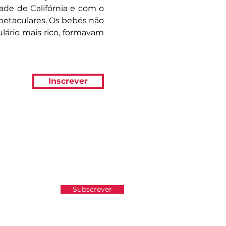
ade de Califórnia e com o
spetaculares. Os bebés não
lário mais rico, formavam
Inscrever
atualizado e não perder as
Subscrever
e Privacidade.
Ver Política de Privacidade