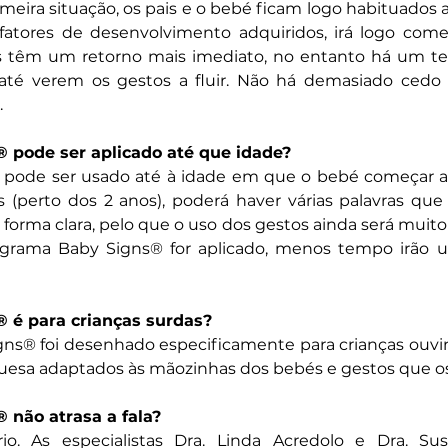
meira situação, os pais e o bebé ficam logo habituados a
atores de desenvolvimento adquiridos, irá logo começ
is têm um retorno mais imediato, no entanto há um 
 até verem os gestos a fluir. Não há demasiado ced
.
 pode ser aplicado até que idade?
pode ser usado até à idade em que o bebé começar a 
 (perto dos 2 anos), poderá haver várias palavras qu
orma clara, pelo que o uso dos gestos ainda será muito 
grama Baby Signs® for aplicado, menos tempo irão usu
 é para crianças surdas?
ns® foi desenhado especificamente para crianças ouvint
uesa adaptados às mãozinhas dos bebés e gestos que os
não atrasa a fala?
rio. As especialistas Dra. Linda Acredolo e Dra. S