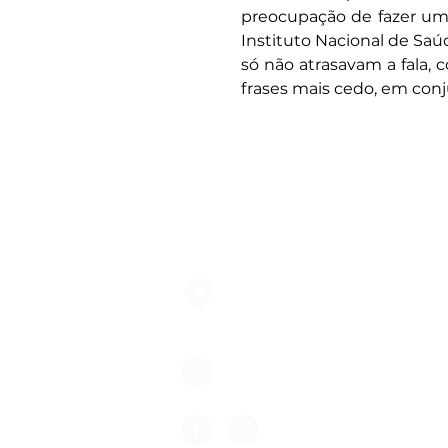
preocupação de fazer uma
Instituto Nacional de Saú
só não atrasavam a fala,
frases mais cedo, em conj
Largo do Mercado Lote 21 Loja
2975-337 Quinta do Conde
geral@formigasnospes.pt